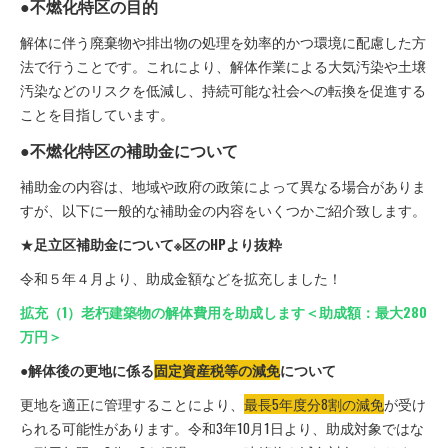
●不燃化特区の目的
解体に伴う廃棄物や排出物の処理を効率的かつ環境に配慮した方
法で行うことです。これにより、解体作業による大気汚染や土壌
汚染などのリスクを低減し、持続可能な社会への転換を促進する
ことを目指しています。
●不燃化特区の補助金について
補助金の内容は、地域や政府の政策によって異なる場合がありま
すが、以下に一般的な補助金の内容をいくつかご紹介致します。
★
足立区補助金について※区のHPより抜粋
令和５年４月より、助成金額などを拡充しました！
拡充（1）老朽建築物の解体費用を助成します＜助成額：最大280
万円＞
●解体後の更地に係る
固定資産税等の減免
について
更地を適正に管理することにより、
最長5年度分8割の減免
が受け
られる可能性があります。令和3年10月1日より、助成対象ではな