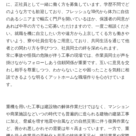
に、正社員として一緒に働く方を募集しています。学歴不問でど
のような方でも歓迎しており、フレッシュな10代から体力に自信
のあるシニアまで幅広く門戸を開いているほか、保護者の同意が
あれば中卒の方でもご応募いただけますので、一度ご相談くださ
い。就職を機に自立したい方や遠方から上京してくる方も働きや
すいよう、寮や社員住宅をご用意しており、共同生活を通じて他
者との関わり方を学びつつ、社員同士の絆を深められます。
常に事故や怪我の危険が伴う工事の現場では、作業員同士が声を
掛けながらフォローしあう信頼関係が重要です。互いに意見を交
わし相手を尊重しつつ、わからないことや困ったことを気軽に相
談できるような明るくアットホームな職場作りを心がけていま
す。
重機を用いた工事は建設物の解体作業だけではなく、マンション
や商業施設などいつの時代でも普遍的に造られる建物の建築工事
に加え、脅威を増す地震や台風などの自然災害に伴う復興作業な
ど、善かれ悪しかれその需要は年々高まっています。一方で、重
機を扱う作業員の高齢化と若手の技術者不足が、建設業界や実際