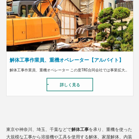
解体工事作業員、重機オペレーター【アルバイト】
解体工事作業員、重機オペレーター この度TRC合同会社では事業拡大に向けて解体工・搬出工募集してます！ 解体経験ある方歓迎！！未経験の方は搬出工として、 解体工のステップアップに向けて丁寧に指導します！！ 仕事内容は、建物の内装解体です。 作業自体は単純で、体を使うので大変ですが、 どなたでも取り組める仕事です。 弊社で働く従業員は、とても優しく向上心を持って働いている人が多数います。 また、夢を追いかける社員もいて、皆がそれぞれの夢を持ちながら働いています。 まだまだ成長途中の会社ではありますが、従業員から改善提案なども取り入れながら運営しています。 また、建設業だけでなく飲食店も運営しているので、まかないの福利厚生もあります。
詳しく見る
東京や神奈川、埼玉、千葉などで
解体工事
を承り、重機を使った
大規模な工事から溶接機や工具を使用する解体、家屋解体、内装