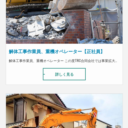
解体工事作業員、重機オペレーター【正社員】
解体工事作業員、重機オペレーター この度TRC合同会社では事業拡大に向けて解体工・搬出工募集してます！ 解体経験ある方歓迎！！未経験の方は搬出工として、 解体工のステップアップに向けて丁寧に指導します！！ 仕事内容は、建物の内装解体です。 作業自体は単純で、体を使うので大変ですが、 どなたでも取り組める仕事です。 弊社で働く従業員は、とても優しく向上心を持って働いている人が多数います。 また、夢を追いかける社員もいて、皆がそれぞれの夢を持ちながら働いています。 まだまだ成長途中の会社ではありますが、従業員から改善提案なども取り入れながら運営しています。 また、建設業だけでなく飲食店も運営しているので、まかないの福利厚生もあります。
詳しく見る