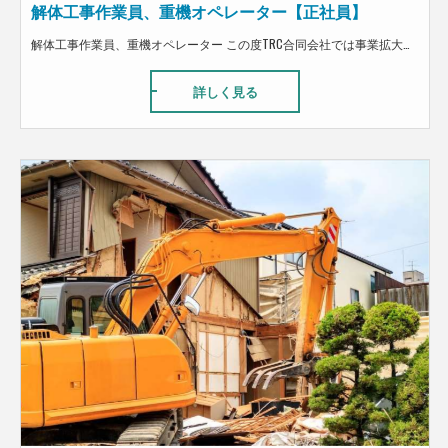
解体工事作業員、重機オペレーター【正社員】
解体工事作業員、重機オペレーター この度TRC合同会社では事業拡大に向けて解体工・搬出工募集してます！ 解体経験ある方歓迎！！未経験の方は搬出工として、 解体工のステップアップに向けて丁寧に指導します！！ 仕事内容は、建物の内装解体です。 作業自体は単純で、体を使うので大変ですが、 どなたでも取り組める仕事です。 弊社で働く従業員は、とても優しく向上心を持って働いている人が多数います。 また、夢を追いかける社員もいて、皆がそれぞれの夢を持ちながら働いています。 まだまだ成長途中の会社ではありますが、従業員から改善提案なども取り入れながら運営しています。 また、建設業だけでなく飲食店も運営しているので、まかないの福利厚生もあります。
詳しく見る