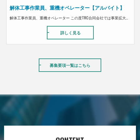
解体工事作業員、重機オペレーター【アルバイト】
解体工事作業員、重機オペレーター この度TRC合同会社では事業拡大に向けて解体工・搬出工募集してます！ 解体経験ある方歓迎！！未経験の方は搬出工として、 解体工のステップアップに向けて丁寧に指導します！！ 仕事内容は、建物の内装解体です。 作業自体は単純で、体を使うので大変ですが、 どなたでも取り組める仕事です。 弊社で働く従業員は、とても優しく向上心を持って働いている人が多数います。 また、夢を追いかける社員もいて、皆がそれぞれの夢を持ちながら働いています。 まだまだ成長途中の会社ではありますが、従業員から改善提案なども取り入れながら運営しています。 また、建設業だけでなく飲食店も運営しているので、まかないの福利厚生もあります。
詳しく見る
募集要項一覧はこちら