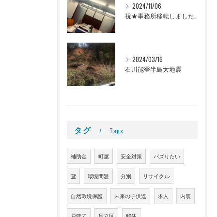
2024/11/06
祝★事務所移転しました！＠町屋事務所
2024/03/16
石川能登半島大地震
タグ
Tags
補助金
町屋
安全対策
バズりたい
鳶
環境問題
分別
リサイクル
自然環境保護
未来の子供達
求人
内装
戸建て
足立区
解体