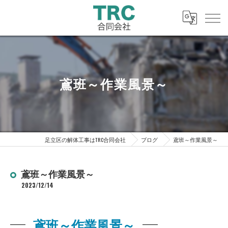
鳶班～作業風景～
足立区の解体工事はTRC合同会社
ブログ
鳶班～作業風景～
鳶班～作業風景～
2023/12/14
鳶班～作業風景～