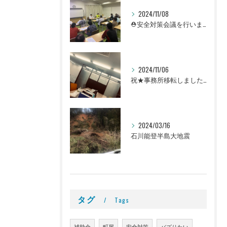
2024/11/08
⛑安全対策会議を行いました👷
2024/11/06
祝★事務所移転しました！＠町屋事務所
2024/03/16
石川能登半島大地震
タグ
Tags
補助金
町屋
安全対策
バズりたい