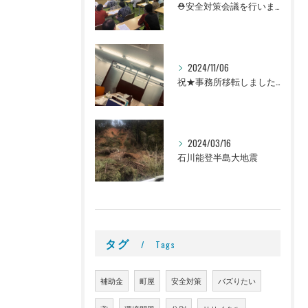
⛑安全対策会議を行いました👷
2024/11/06
祝★事務所移転しました！＠町屋事務所
2024/03/16
石川能登半島大地震
タグ
Tags
補助金
町屋
安全対策
バズりたい