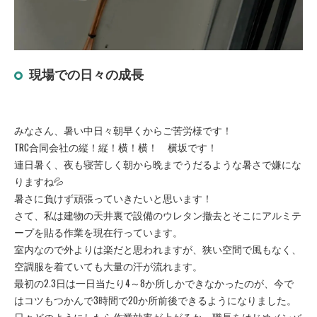
現場での日々の成長
みなさん、暑い中日々朝早くからご苦労様です！
TRC合同会社の縦！縦！横！横！ 横坂です！
連日暑く、夜も寝苦しく朝から晩までうだるような暑さで嫌にな
りますね💦
暑さに負けず頑張っていきたいと思います！
さて、私は建物の天井裏で設備のウレタン撤去とそこにアルミテ
ープを貼る作業を現在行っています。
室内なので外よりは楽だと思われますが、狭い空間で風もなく、
空調服を着ていても大量の汗が流れます。
最初の2.3日は一日当たり4～8か所しかできなかったのが、今で
はコツもつかんで3時間で20か所前後できるようになりました。